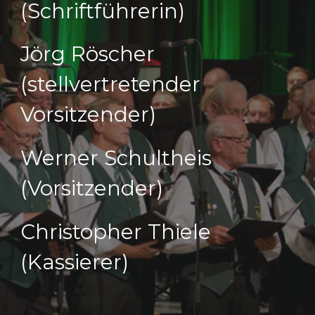
(Schriftführerin)
Jörg Röscher
(stellvertretender
Vorsitzender)
Werner Schultheis
(Vorsitzender)
Christopher Thiele
(Kassierer)