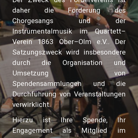
daher die Förderung des
Chorgesangs und der
Instrumentalmusik im Quartett–
Verein 1863 Ober–Olm e.V.. Der
Satzungszweck wird insbesondere
durch die Organisation und
Umsetzung von
Spendensammlungen und die
Durchführung von Veranstaltungen
verwirklicht.
Hierzu ist Ihre Spende, Ihr
Engagement als Mitglied im