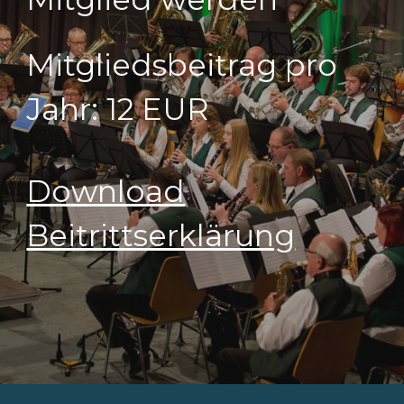
Mitgliedsbeitrag pro
Jahr:
12 EUR
Download
Beitrittserklärung