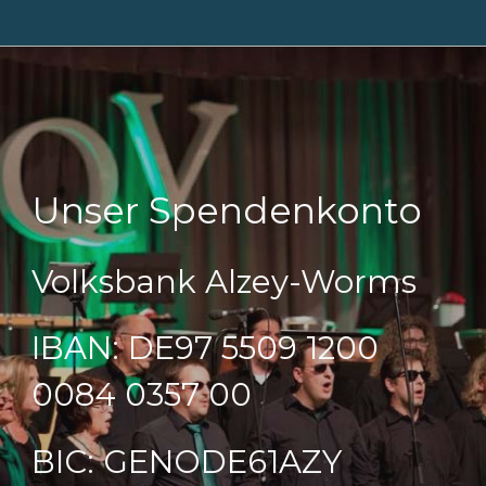
Unser Spendenkonto
Volksbank Alzey-Worms
IBAN:
DE97 5509 1200
0084 0357 00
BIC:
GENODE61AZY